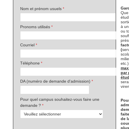
Gar
Nom et prénom usuels
Que 
étud
sort
à un
Pronoms utilisés
ou t
souf
prés
fact
Courriel
(
ser
scol
mili
Téléphone
etc.)
max
par
étud
DA (numéro de demande d'admission)
sera
vire
Pour quel campus souhaitez-vous faire une
Pour
admi
demande ?
dema
fait
de l
cour
plus