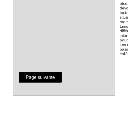
étudi
devo
tout
situa
mom
Limo
diffé
inte
pour
lors
pass
coll