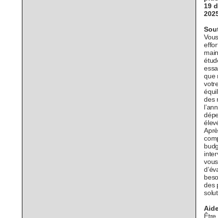
19 
2025
Sou
Vous
effo
main
étud
essa
que 
votr
équil
des
l’an
dépe
élev
Aprè
comp
budg
inte
vou
d’év
beso
des 
solu
Aide
Être