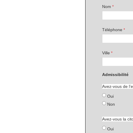
Nom
Téléphone
Ville
Admissibilité
Avez-vous de l’
Oui
Non
Avez-vous la ci
Oui