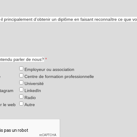
-il principalement d’obtenir un diplôme en faisant reconnaître ce que v
tendu parler de nous?
Employeur ou association
e
Centre de formation professionnelle
Université
stagram
LinkedIn
Radio
r le web
Autre