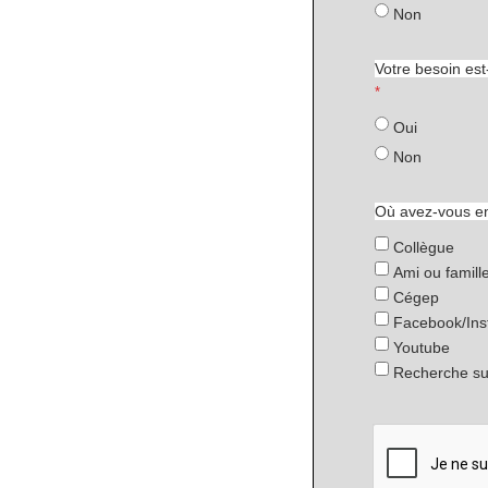
Non
Votre besoin est
Oui
Non
Où avez-vous en
Collègue
Ami ou famill
Cégep
Facebook/In
Youtube
Recherche su